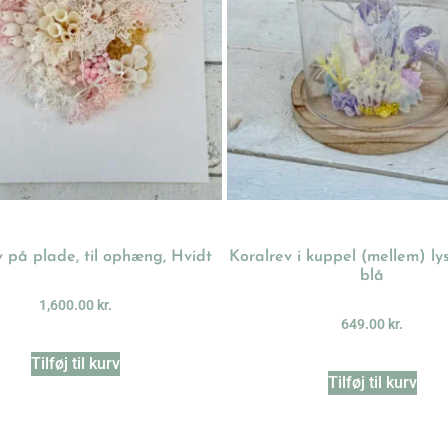
v på plade, til ophæng, Hvidt
Koralrev i kuppel (mellem) lys l
blå
1,600.00
kr.
649.00
kr.
Tilføj til kurv
Tilføj til kurv