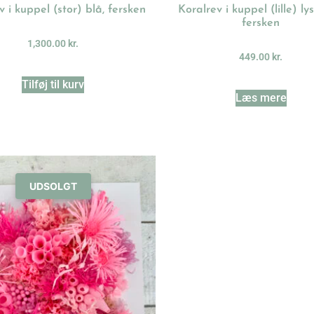
v i kuppel (stor) blå, fersken
Koralrev i kuppel (lille) ly
fersken
1,300.00
kr.
449.00
kr.
Tilføj til kurv
Læs mere
UDSOLGT