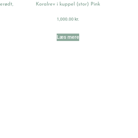
serødt,
Koralrev i kuppel (stor) Pink
1,000.00
kr.
Læs mere