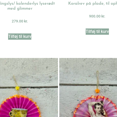
ingslys/ kalenderlys lyserødt
Koralrev på plade, til o
med glimmer
900.00
kr.
279.00
kr.
Tilføj til kurv
Tilføj til kurv