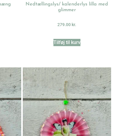
phæng
Nedtællingslys/ kalenderlys lilla med
glimmer
279.00
kr.
Tilføj til kurv