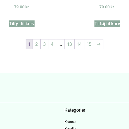
79.00
kr.
79.00
kr.
Tilføj til kurv
Tilføj til kurv
1
2
3
4
…
13
14
15
→
Kategorier
Kranse
Koraller