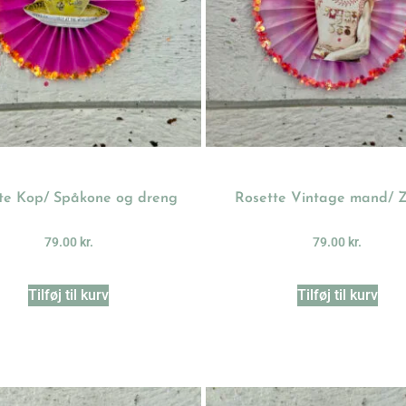
te Kop/ Spåkone og dreng
Rosette Vintage mand/ 
79.00
kr.
79.00
kr.
Tilføj til kurv
Tilføj til kurv