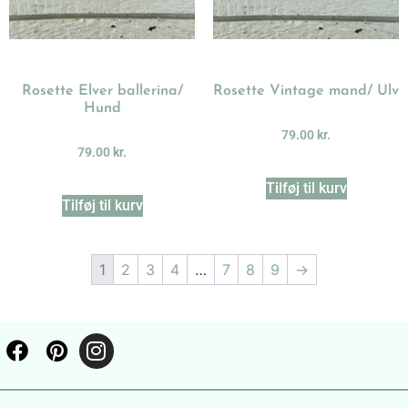
Rosette Elver ballerina/
Rosette Vintage mand/ Ulv
Hund
79.00
kr.
79.00
kr.
Tilføj til kurv
Tilføj til kurv
1
2
3
4
…
7
8
9
→