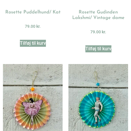
Rosette Puddelhund/ Kat
Rosette Gudinden
Lakshmi/ Vintage dame
79.00
kr.
79.00
kr.
Tilføj til kurv
Tilføj til kurv