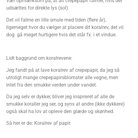
Vær opmærksom på, at alt crepepapir falmer, hvis det
udsættes for direkte lys (sol).
Det vil falme en lille smule med tiden (flere år),
ligemeget hvor du vælger at placere dit koralrev, det vil
dog gå meget hurtigere hvis det står fx. i et vindue.
Lidt baggrund om koralrevene:
Jeg fandt på at lave koralrev af crepepapir, da jeg så
utroligt mange crepepapirsblomster alle vegne, men
intet fra den smukke verden under vandet.
Da jeg selv er dykker, bliver jeg inspireret af alle de
smukke koraller jeg ser, og syns at andre (ikke dykkere)
også skal ha lov at opleve den glæde og skønhed.
Så her er de: Koralrev af papir.