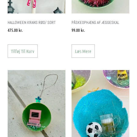
HALLOWEEN KRANS RØD/ SORT
PÅSKEOPHÆNG AF ÆGGESKAL
475.00
kr.
99.00
kr.
Tilføj Til Kurv
Læs Mere