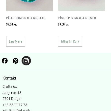
PÅSKEOPHÆNG AF ÆGGESKAL
PÅSKEOPHÆNG AF ÆGGESKAL
99.00
kr.
99.00
kr.
Læs Mere
Tilføj Til Kurv
Kontakt
Craftalux
Jægervej 13
2791 Dragør
+45 22 11 17 73
info@craftalux.dk