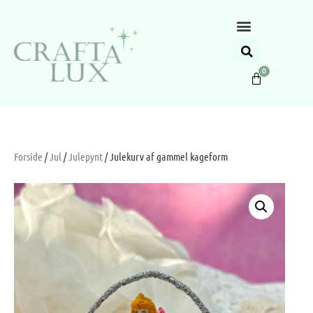
0
Forside
/
Jul
/
Julepynt
/ Julekurv af gammel kageform