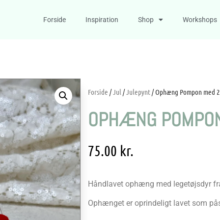
Forside
Inspiration
Shop
Workshops
Forside
/
Jul
/
Julepynt
/ Ophæng Pompon med 2 
OPHÆNG POMPON
75.00
kr.
Håndlavet ophæng med legetøjsdyr fr
Ophænget er oprindeligt lavet som på