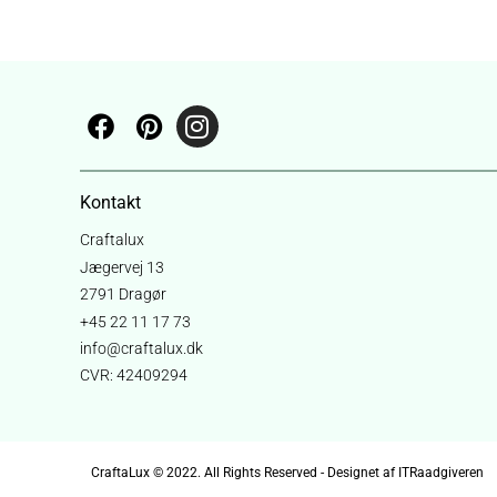
Kontakt
Craftalux
Jægervej 13
2791 Dragør
+45 22 11 17 73
info@craftalux.dk
CVR: 42409294
CraftaLux © 2022. All Rights Reserved - Designet af ITRaadgiveren