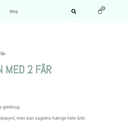
0
Blog
får
 MED 2 FÅR
a genbrug.
skepynt, men kan sagtens hænge hele året.