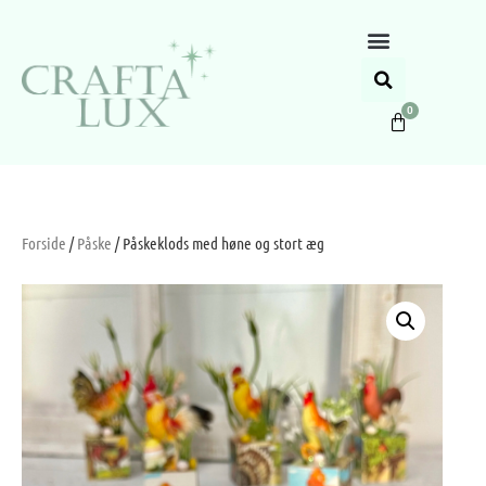
0
Forside
/
Påske
/ Påskeklods med høne og stort æg