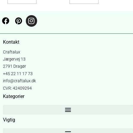
Kontakt
Craftalux
Jægervej 13
2791 Dragør
+45 22 11 17 73
info@craftalux.dk
CVR: 42409294
Kategorier
Vigtig