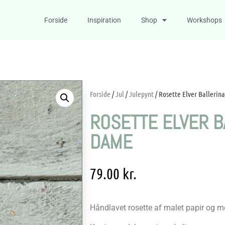
Forside
Inspiration
Shop
Workshops
Forside
/
Jul
/
Julepynt
/ Rosette Elver Ballerin
ROSETTE ELVER B
DAME
79.00
kr.
Håndlavet rosette af malet papir og me