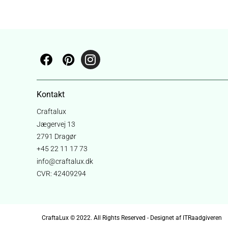
Kontakt
Craftalux
Jægervej 13
2791 Dragør
+45 22 11 17 73
info@craftalux.dk
CVR: 42409294
CraftaLux © 2022. All Rights Reserved - Designet af ITRaadgiveren