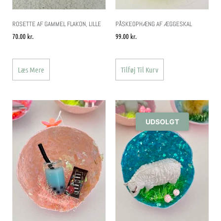
ROSETTE AF GAMMEL FLAKON, LILLE
PÅSKEOPHÆNG AF ÆGGESKAL
70.00
kr.
99.00
kr.
Læs Mere
Tilføj Til Kurv
UDSOLGT