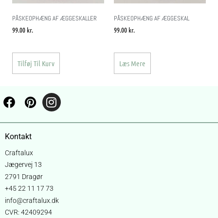
PÅSKEOPHÆNG AF ÆGGESKALLER
PÅSKEOPHÆNG AF ÆGGESKAL
99.00
kr.
99.00
kr.
Tilføj Til Kurv
Læs Mere
Kontakt
Craftalux
Jægervej 13
2791 Dragør
+45 22 11 17 73
info@craftalux.dk
CVR: 42409294