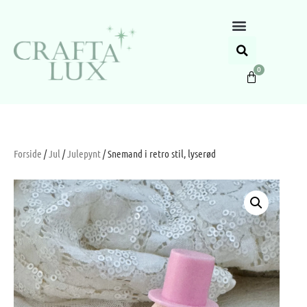
0
Forside
/
Jul
/
Julepynt
/ Snemand i retro stil, lyserød