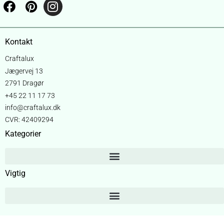
Kontakt
Craftalux
Jægervej 13
2791 Dragør
+45 22 11 17 73
info@craftalux.dk
CVR: 42409294
Kategorier
Vigtig