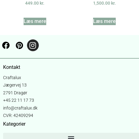
449.00
kr.
1,500.00
kr.
Læs mere
Læs mere
Kontakt
Craftalux
Jægervej 13
2791 Dragør
+45 22 11 17 73
info@craftalux.dk
CVR: 42409294
Kategorier