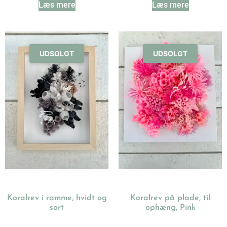
Læs mere
Læs mere
UDSOLGT
UDSOLGT
Koralrev i ramme, hvidt og
Koralrev på plade, til
sort
ophæng, Pink